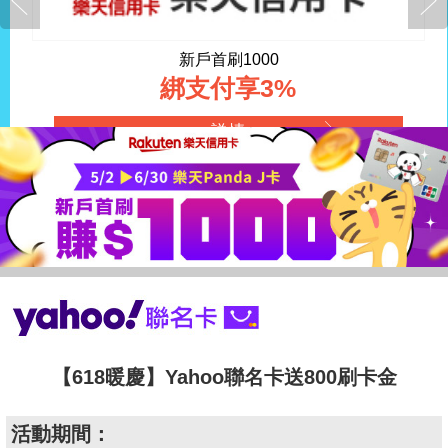
新戶首刷1000
綁支付享3%
詳情
【618暖慶】Yahoo聯名卡送800刷卡金
活動期間：