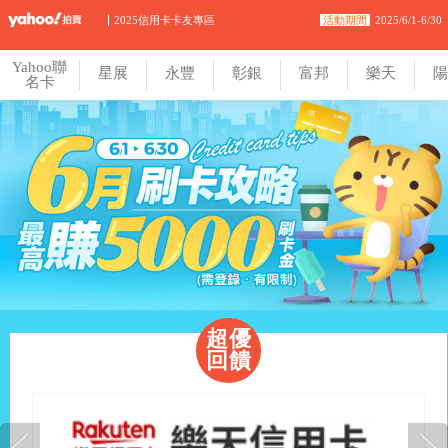
Yahoo聯
2025信用卡卡友專區
活動期間
2025/6/1-6/30
星展
永豐
彰銀
富邦
樂天
陽
名卡
Yahoo聯
星展
永豐
彰銀
富邦
樂天
陽
名卡
超優
回饋