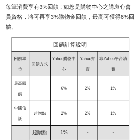
每筆消費享有3%回饋 ; 如您是購物中心之購衷心會
員資格，將可再享3%購物金回饋，最高可獲得6%回
饋。
回饋計算說明
回饋單
Yahoo購物中
Yahoo拍
非Yahoo平台消
回饋方式
位
心
賣
費
最高回
6%
2%
1%
-
饋
中國信
超贈點
2%
2%
1%
託
超贈點
1%
-
-