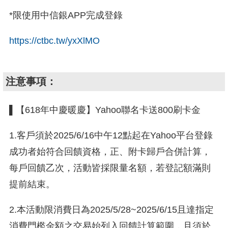
*限使用中信銀APP完成登錄
https://ctbc.tw/yxXlMO
注意事項：
▌【618年中慶暖慶】Yahoo聯名卡送800刷卡金
1.客戶須於2025/6/16中午12點起在Yahoo平台登錄
成功者始符合回饋資格，正、附卡歸戶合併計算，
每戶回饋乙次，活動皆採限量名額，若登記額滿則
提前結束。
2.本活動限消費日為2025/5/28~2025/6/15且達指定
消費門檻金額之交易始列入回饋計算範圍，且須於